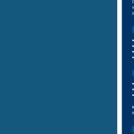
i
j
N
K