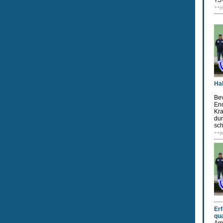
TSV
++j
Ha
Bev
End
Kra
du
sch
++j
Er
qua