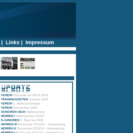
|
Links
|
Impressum
VEREIN
Flohmarkt am 09.05.2026
TRAININGSZEITEN
Sommer 2026
VEREIN
1. Weihnachtsmarkt
VEREIN
Sommerfest 2025
SENIOREN UE45
Hallenturniere
HERREN I
Hallenturniere 25/26
D-JUNIOREN
5. Platz bei HKM
HERREN III
Rückrunde 2023/24 - Vorbereitung
HERREN II
Rückrunde 2023/24 - Vorbereitung
HERREN I
Rückrunde 2023/24 - Vorbereitung