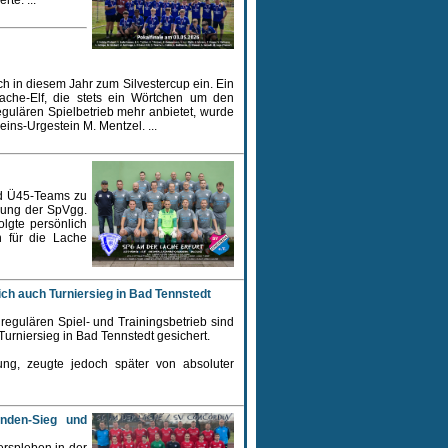
te. ...
h in diesem Jahr zum Silvestercup ein. Ein
Lache-Elf, die stets ein Wörtchen um den
egulären Spielbetrieb mehr anbietet, wurde
eins-Urgestein M. Mentzel. ...
nd Ü45-Teams zu
dung der SpVgg.
lgte persönlich
n für die Lache
sich auch Turniersieg in Bad Tennstedt
regulären Spiel- und Trainingsbetrieb sind
urniersieg in Bad Tennstedt gesichert.
ung, zeugte jedoch später von absoluter
unden-Sieg und