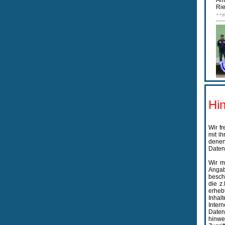
Am 
Rie
++j
Hi
Wir f
mit i
denen
Daten
Wir m
Angab
besch
die z
erheb
Inhal
Inter
Daten
hinwe