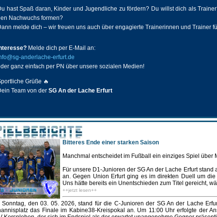
u hast Spaß daran, Kinder und Jugendliche zu fördern? Du willst dich als Train
den Nachwuchs formen?
ann melde dich – wir freuen uns auch über engagierte Trainerinnen und Trainer f
Interesse?
Melde dich per E-Mail an:
nfo@sg-anderlache-erfurt.de
der ganz einfach per PN über unsere sozialen Medien!
portliche Grüße 🔥
Dein Team von der
SG An der Lache Erfurt
Bitteres Ende einer starken Saison
Manchmal entscheidet im Fußball ein einziges Spiel über M
Für unsere D1-Junioren der SG An der Lache Erfurt stand a
an. Gegen Union Erfurt ging es im direkten Duell um die
Uns hätte bereits ein Unentschieden zum Titel gereicht, w
++jetzt lesen++
Sonntag, den 03. 05. 2026, stand für die C-Junioren der SG An der Lache Erfur
annisplatz das Finale im Kabine38-Kreispokal an. Um 11:00 Uhr erfolgte der A