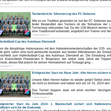
 Kerspleben, der sich im Endspiel als der erwartet unangenehme Gegner präsentier
etzt lesen++
Turnierbericht: Silvestercup des FC Gebesee
Wie es zur Tradition geworden ist, lud der FC Gebesee auc
fester Bestandteil des Turniers ist die Teilnahme der 
Turniersieg mitzureden hat. Da der Ü35-Bereich keinen r
eine Traditionself entsendet, angeführt von Trainer und Ver
++jetzt lesen++
llenfußball-Cup des Autohaus Dienstedt
or die diesjährige Hallensaison mit den Hallenkreismeisterschaften der Ü35- u
e geht, nahm eine bunt gemischte Auswahl aus beiden Altersklassen die Einla
nichfeld zum Hallenfußball-Cup des Autohaus Dienstedt an. Die Einladung erfo
rch Kranichfelds Präsidenten A. Bergmann, der selbst viele Jahre die Töppe
nürte, dieses Mal jedoch für seinen Heimatverein auf Torejagd ging. ...
etzt lesen++
Erfolgreicher Start ins Neue Jahr: Alte Herren sichern 
Unsere Alten Herren haben es wieder getan! Selbst ohne 
sie nicht zu bremsen und haben sich am 19. 01. 2024 den T
Das Turnier begann zwar mit einer leichten Verzöger
Professionalität. ...
++jetzt lesen++
folgreicher Start ins Jahr 2024: 1. Mannschaft sichert sich Hallenvorr
lifiziert sich für die Endrunde