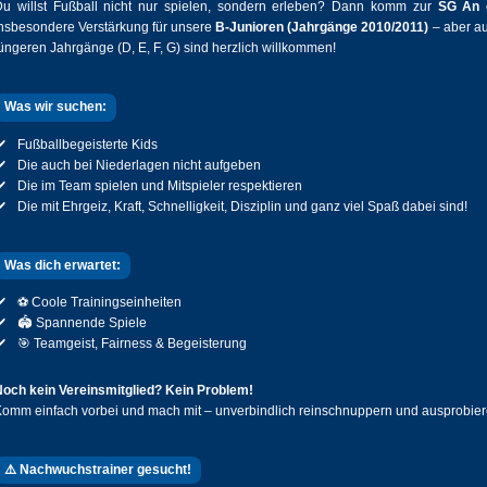
Du willst Fußball nicht nur spielen, sondern erleben? Dann komm zur
SG An 
nsbesondere Verstärkung für unsere
B-Junioren (Jahrgänge 2010/2011)
– aber au
üngeren Jahrgänge (D, E, F, G) sind herzlich willkommen!
Was wir suchen:
Fußballbegeisterte Kids
Die auch bei Niederlagen nicht aufgeben
Die im Team spielen und Mitspieler respektieren
Die mit Ehrgeiz, Kraft, Schnelligkeit, Disziplin und ganz viel Spaß dabei sind!
Was dich erwartet:
⚽ Coole Trainingseinheiten
🏟️ Spannende Spiele
🎯 Teamgeist, Fairness & Begeisterung
och kein Vereinsmitglied? Kein Problem!
omm einfach vorbei und mach mit – unverbindlich reinschnuppern und ausprobier
⚠️ Nachwuchstrainer gesucht!