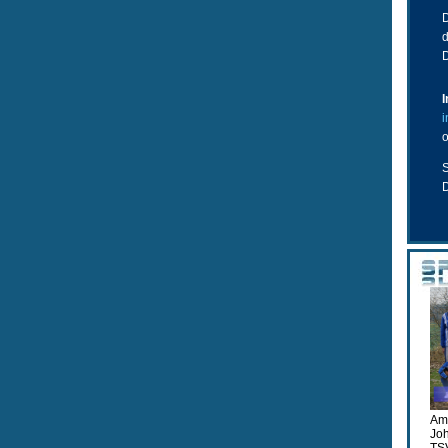
D
D
i
o
S
Am 
Joh