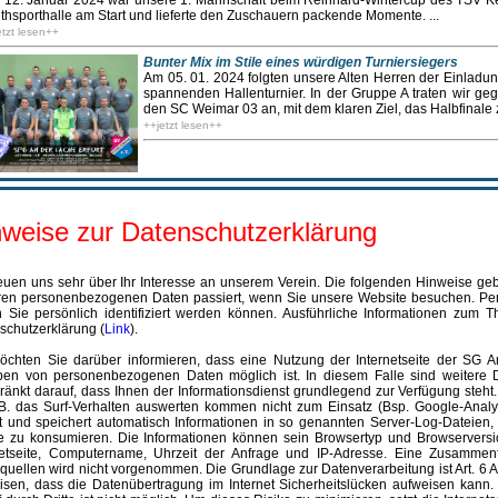
12. Januar 2024 war unsere 1. Mannschaft beim Reinhard-Wintercup des TSV Ke
thsporthalle am Start und lieferte den Zuschauern packende Momente. ...
etzt lesen++
Bunter Mix im Stile eines würdigen Turniersiegers
Am 05. 01. 2024 folgten unsere Alten Herren der Einladu
spannenden Hallenturnier. In der Gruppe A traten wir 
den SC Weimar 03 an, mit dem klaren Ziel, das Halbfinale zu
++jetzt lesen++
nweise zur Datenschutzerklärung
reuen uns sehr über Ihr Interesse an unserem Verein. Die folgenden Hinweise ge
hren personenbezogenen Daten passiert, wenn Sie unsere Website besuchen. Pe
 Sie persönlich identifiziert werden können. Ausführliche Informationen zum
schutzerklärung (
Link
).
öchten Sie darüber informieren, dass eine Nutzung der Internetseite der SG An
en von personenbezogenen Daten möglich ist. In diesem Falle sind weitere Da
ränkt darauf, dass Ihnen der Informationsdienst grundlegend zur Verfügung steht.
.B. das Surf-Verhalten auswerten kommen nicht zum Einsatz (Bsp. Google-Analyt
t und speichert automatisch Informationen in so genannten Server-Log-Dateien, 
te zu konsumieren. Die Informationen können sein Browsertyp und Browserversio
netseite, Computername, Uhrzeit der Anfrage und IP-Adresse. Eine Zusammen
quellen wird nicht vorgenommen. Die Grundlage zur Datenverarbeitung ist Art. 6 
isen, dass die Datenübertragung im Internet Sicherheitslücken aufweisen kann.