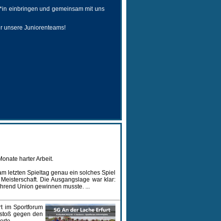
er*in einbringen und gemeinsam mit uns
ür unsere Juniorenteams!
onate harter Arbeit.
m letzten Spieltag genau ein solches Spiel
 Meisterschaft. Die Ausgangslage war klar:
ährend Union gewinnen musste. ...
t im Sportforum
nstoß gegen den